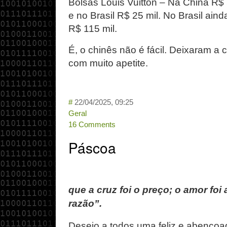
Bolsas Louis Vuitton – Na China R$
e no Brasil R$ 25 mil. No Brasil ai
R$ 115 mil.
É, o chinês não é fácil. Deixaram a c
com muito apetite.
#
22/04/2025, 09:25
Geral
16 Comments
Páscoa
que a cruz foi o preço; o amor foi 
razão”.
Desejo a todos uma feliz e abenço