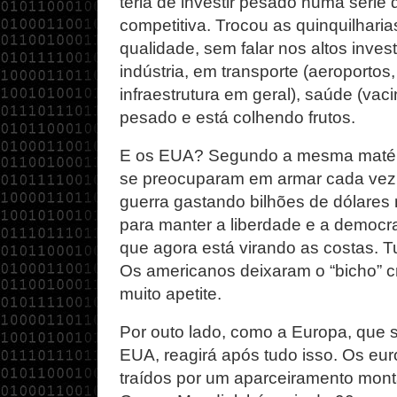
teria de investir pesado numa série 
competitiva. Trocou as quinquilharia
qualidade, sem falar nos altos inves
indústria, em transporte (aeroportos,
infraestrutura em geral), saúde (vaci
pesado e está colhendo frutos.
E os EUA? Segundo a mesma matéri
se preocuparam em armar cada vez 
guerra gastando bilhões de dólares 
para manter a liberdade e a democ
que agora está virando as costas. T
Os americanos deixaram o “bicho” c
muito apetite.
Por outo lado, como a Europa, que s
EUA, reagirá após tudo isso. Os eu
traídos por um aparceiramento mon